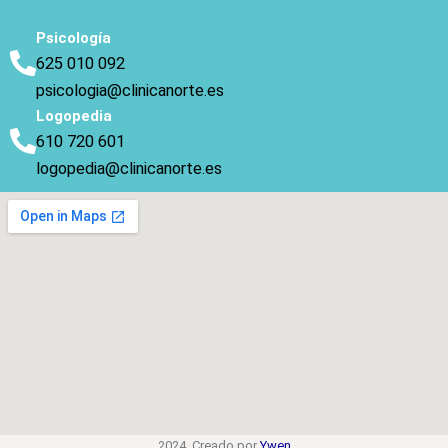
Psicología
625 010 092
psicologia@clinicanorte.es
Logopedia
610 720 601
logopedia@clinicanorte.es
2024 Creado por
Ywen